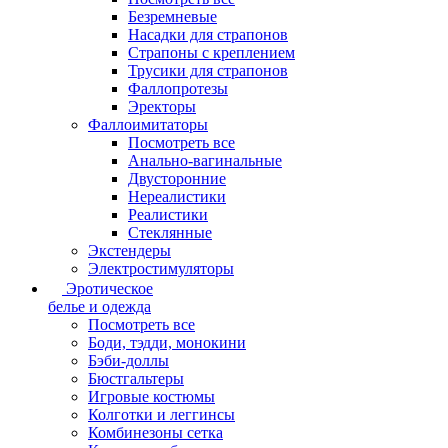
Безремневые
Насадки для страпонов
Страпоны с креплением
Трусики для страпонов
Фаллопротезы
Эректоры
Фаллоимитаторы
Посмотреть все
Анально-вагинальные
Двусторонние
Нереалистики
Реалистики
Стеклянные
Экстендеры
Электростимуляторы
Эротическое
белье и одежда
Посмотреть все
Боди, тэдди, монокини
Бэби-доллы
Бюстгальтеры
Игровые костюмы
Колготки и леггинсы
Комбинезоны сетка