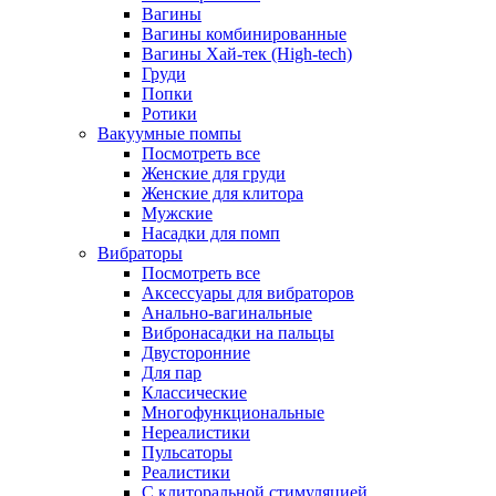
Вагины
Вагины комбинированные
Вагины Хай-тек (High-tech)
Груди
Попки
Ротики
Вакуумные помпы
Посмотреть все
Женские для груди
Женские для клитора
Мужские
Насадки для помп
Вибраторы
Посмотреть все
Аксессуары для вибраторов
Анально-вагинальные
Вибронасадки на пальцы
Двусторонние
Для пар
Классические
Многофункциональные
Нереалистики
Пульсаторы
Реалистики
С клиторальной стимуляцией