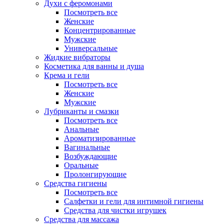
Духи с феромонами
Посмотреть все
Женские
Концентрированные
Мужские
Универсальные
Жидкие вибраторы
Косметика для ванны и душа
Крема и гели
Посмотреть все
Женские
Мужские
Лубриканты и смазки
Посмотреть все
Анальные
Ароматизированные
Вагинальные
Возбуждающие
Оральные
Пролонгирующие
Средства гигиены
Посмотреть все
Салфетки и гели для интимной гигиены
Средства для чистки игрушек
Средства для массажа