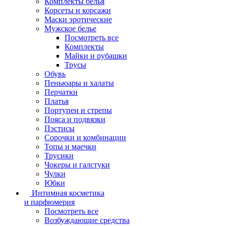
Комплекты белья
Корсеты и корсажи
Маски эротические
Мужское белье
Посмотреть все
Комплекты
Майки и рубашки
Трусы
Обувь
Пеньюары и халаты
Перчатки
Платья
Портупеи и стрепы
Пояса и подвязки
Пэстисы
Сорочки и комбинации
Топы и маечки
Трусики
Чокеры и галстуки
Чулки
Юбки
Интимная косметика
и парфюмерия
Посмотреть все
Возбуждающие средства