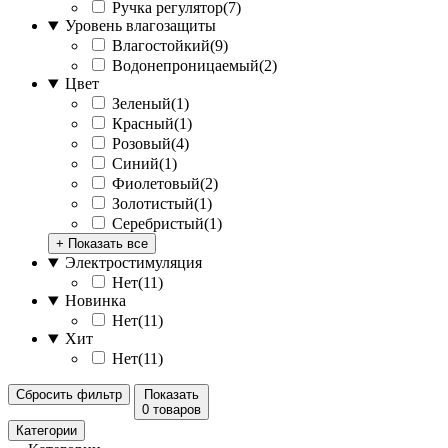
Ручка регулятор
(
7
)
Уровень влагозащиты
Влагостойкий
(
9
)
Водонепроницаемый
(
2
)
Цвет
Зеленый
(
1
)
Красный
(
1
)
Розовый
(
4
)
Синий
(
1
)
Фиолетовый
(
2
)
Золотистый
(
1
)
Серебристый
(
1
)
+ Показать все
Электростимуляция
Нет
(
11
)
Новинка
Нет
(
11
)
Хит
Нет
(
11
)
Сбросить фильтр
Показать
0 товаров
Категории