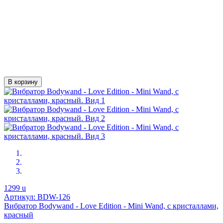
В корзину
1299
u
Артикул: BDW-126
Вибратор Bodywand - Love Edition - Mini Wand, с кристаллами,
красный