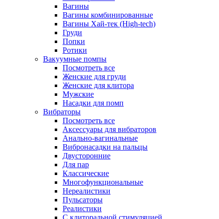
Вагины
Вагины комбинированные
Вагины Хай-тек (High-tech)
Груди
Попки
Ротики
Вакуумные помпы
Посмотреть все
Женские для груди
Женские для клитора
Мужские
Насадки для помп
Вибраторы
Посмотреть все
Аксессуары для вибраторов
Анально-вагинальные
Вибронасадки на пальцы
Двусторонние
Для пар
Классические
Многофункциональные
Нереалистики
Пульсаторы
Реалистики
С клиторальной стимуляцией