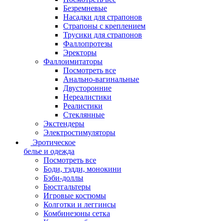
Безремневые
Насадки для страпонов
Страпоны с креплением
Трусики для страпонов
Фаллопротезы
Эректоры
Фаллоимитаторы
Посмотреть все
Анально-вагинальные
Двусторонние
Нереалистики
Реалистики
Стеклянные
Экстендеры
Электростимуляторы
Эротическое
белье и одежда
Посмотреть все
Боди, тэдди, монокини
Бэби-доллы
Бюстгальтеры
Игровые костюмы
Колготки и леггинсы
Комбинезоны сетка